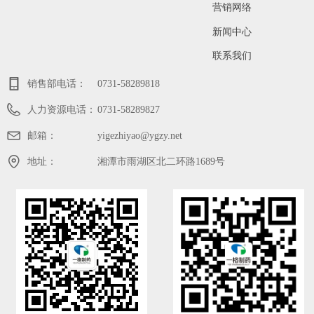
营销网络
新闻中心
联系我们
销售部电话：
0731-58289818
人力资源电话：
0731-58289827
邮箱：
yigezhiyao@ygzy.net
地址：
湘潭市雨湖区北二环路1689号