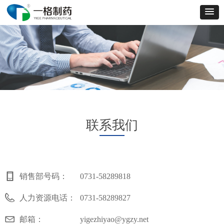
联系我们
销售部号码：
0731-58289818
人力资源电话：
0731-58289827
邮箱：
yigezhiyao@ygzy.net