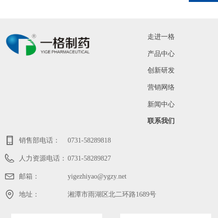
走进一格
产品中心
创新研发
营销网络
新闻中心
联系我们
销售部电话：
0731-58289818
人力资源电话：
0731-58289827
邮箱：
yigezhiyao@ygzy.net
地址：
湘潭市雨湖区北二环路1689号