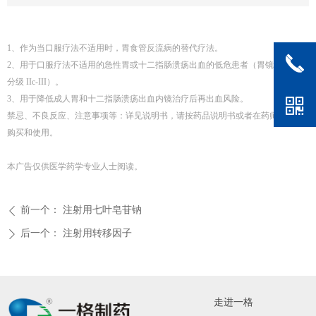
1、作为当口服疗法不适用时，胃食管反流病的替代疗法。
끅
2、用于口服疗法不适用的急性胃或十二指肠溃疡出血的低危患者（胃镜下 Forrest
分级 IIc-III）。
3、用于降低成人胃和十二指肠溃疡出血内镜治疗后再出血风险。
낃
禁忌、不良反应、注意事项等：详见说明书，请按药品说明书或者在药师指导下
购买和使用。
本广告仅供医学药学专业人士阅读。
前一个：
注射用七叶皂苷钠
ꄴ
后一个：
注射用转移因子
ꄲ
走进一格