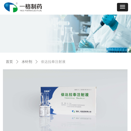
Control Render
Error!ControlType:productSlideBind,StyleName:Style1,ColorName:Item0,Message:
ControlType:productSlideBind Error:未将对象引用设置到对象的实例。
首页
ꄲ
水针剂
ꄲ
依达拉奉注射液